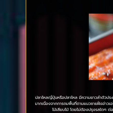
ปลาไหลญี่ปุ่นหรือปลาไหล มีความยาวลำตัวประม
มากเนื่องจากการถมพื้นที่ตามแนวชายฝั่งอ่าวเอโ
ไม้เสียบไม้ โดยไม่ต้องปรุงรสใดๆ ต่อ