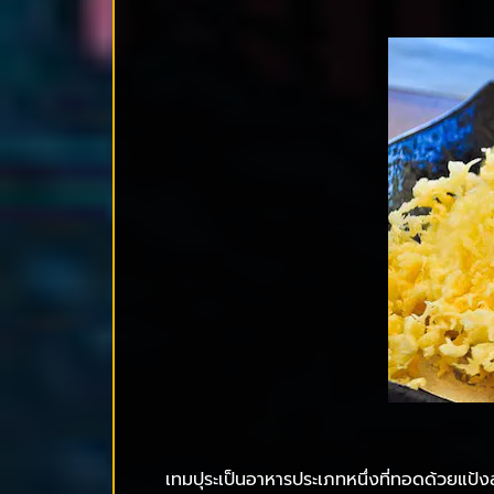
เทมปุระเป็นอาหารประเภทหนึ่งที่ทอดด้วยแป้ง