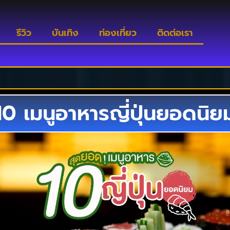
รีวิว
บันเทิง
ท่องเที่ยว
ติดต่อเรา
10 เมนูอาหารญี่ปุ่นยอดนิย