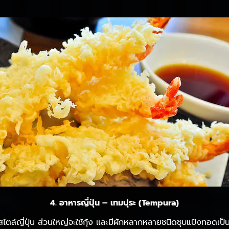
4. อาหารญี่ปุ่น – เทมปุระ (Tempura)
สไตล์ญี่ปุ่น ส่วนใหญ่จะใช้กุ้ง และมีผักหลากหลายชนิดชุบแป้งทอดเป