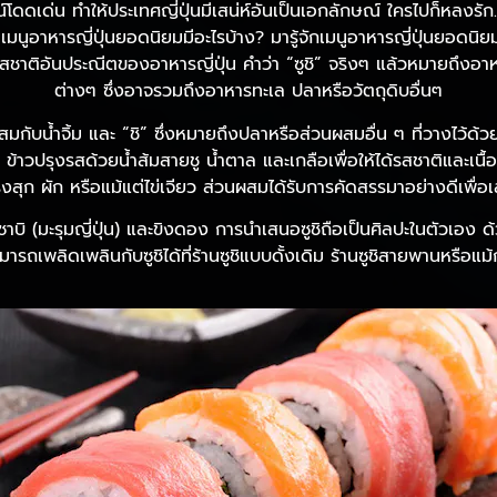
โดดเด่น ทำให้ประเทศญี่ปุ่นมีเสน่ห์อันเป็นเอกลักษณ์ ใครไปก็หลงรัก. 
มนูอาหารญี่ปุ่นยอดนิยมมีอะไรบ้าง? มารู้จักเมนูอาหารญี่ปุ่นยอดนิยมกัน
ิอันประณีตของอาหารญี่ปุ่น คำว่า “ซูชิ” จริงๆ แล้วหมายถึงอาห
ต่างๆ ซึ่งอาจรวมถึงอาหารทะเล ปลาหรือวัตถุดิบอื่นๆ
สมกับน้ำจิ้ม และ “ชิ” ซึ่งหมายถึงปลาหรือส่วนผสมอื่น ๆ ที่วางไว้ด้
ว ข้าวปรุงรสด้วยน้ำส้มสายชู น้ำตาล และเกลือเพื่อให้ได้รสชาติและเนื
 ผัก หรือแม้แต่ไข่เจียว ส่วนผสมได้รับการคัดสรรมาอย่างดีเพื่อเสร
ว วาซาบิ (มะรุมญี่ปุ่น) และขิงดอง การนำเสนอซูชิถือเป็นศิลปะในตัวเอง
มารถเพลิดเพลินกับซูชิได้ที่ร้านซูชิแบบดั้งเดิม ร้านซูชิสายพานหรือแม้ก