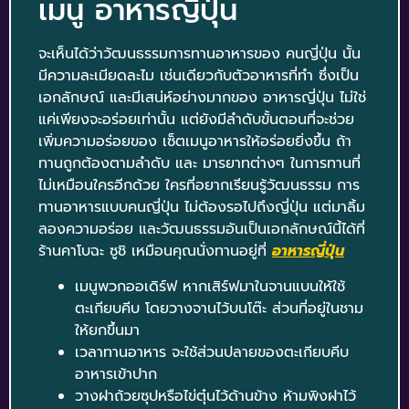
เมนู อาหารญี่ปุ่น
จะเห็นได้ว่าวัฒนธรรมการทานอาหารของ คนญี่ปุ่น นั้น
มีความละเมียดละไม เช่นเดียวกับตัวอาหารที่ทำ ซึ่งเป็น
เอกลักษณ์ และมีเสน่ห์อย่างมากของ อาหารญี่ปุ่น ไม่ใช่
แค่เพียงจะอร่อยเท่านั้น แต่ยังมีลำดับขั้นตอนที่จะช่วย
เพิ่มความอร่อยของ เซ็ตเมนูอาหารให้อร่อยยิ่งขึ้น ถ้า
ทานถูกต้องตามลำดับ และ มารยาทต่างๆ ในการทานที่
ไม่เหมือนใครอีกด้วย ใครที่อยากเรียนรู้วัฒนธรรม การ
ทานอาหารแบบคนญี่ปุ่น ไม่ต้องรอไปถึงญี่ปุ่น แต่มาลิ้ม
ลองความอร่อย และวัฒนธรรมอันเป็นเอกลักษณ์นี้ได้ที่
ร้านคาโบฉะ ซูชิ เหมือนคุณนั่งทานอยู่ที่
อาหารญี่ปุ่น
เมนูพวกออเดิร์ฟ หากเสิร์ฟมาในจานแบนให้ใช้
ตะเกียบคีบ โดยวางจานไว้บนโต๊ะ ส่วนที่อยู่ในชาม
ให้ยกขึ้นมา
เวลาทานอาหาร จะใช้ส่วนปลายของตะเกียบคีบ
อาหารเข้าปาก
วางฝาถ้วยซุปหรือไข่ตุ๋นไว้ด้านข้าง ห้ามพิงฝาไว้