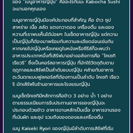
ของ “เมนูอาหารญี่ปุ่น” คืออะไรกันนะ Kabocha Sushi
จะมาบอกคุณเอง
เมนูอาหารญี่ปุ่นมีองค์ประกอบที่สำคัญ คือ ข้าว ซุป
สาหร่าย เนื้อ สลัด แตงกวาดอง เครื่องดื่ม และของ
หวานที่เราพบเห็นได้บ่อยๆ ในเซ็ตอาหารญี่ปุ่น แต่ความ
เป็นญี่ปุ่นก็ต้องมาพร้อมกับความละเอียดอ่อนเช่นกัน
หากเคยไปญี่ปุ่นหรือเคยดูในหนังหรือซีรีส์ก็จะพบว่า
อาหารประเภทหนึ่งที่เสิร์ฟมาอย่างอลังการคือ “ไคเซกิ
เรียวริ” ซึ่งเป็นคอร์สอาหารญี่ปุ่น ที่มักใช้วัตถุดิบตาม
ฤดูกาลและเสิร์ฟเป็นลำดับแบบญี่ปุ่น คล้ายกับอาหาร
ตะวันตกแบบฟูลคอร์สที่ต้องทานเป็นลำดับ ไคเซกิ เรียว
ริ มักเสิร์ฟในร้านอาหารและโรงแรมญี่ปุ่น
เมนูเซ็ตไคเซกิมีหลักการคือข้าว 3 อย่าง น้ำ 1 อย่าง
ตามธรรมเนียมการรับประทานอาหารของญี่ปุ่นจะ
ประกอบด้วยข้าว อาหารจานหลักเป็นเนื้อ อาหารจานรอง
ที่เน้นผัก และซุป รวมถึงของดองและเครื่องดื่ม
เมนู Kaiseki Ryori ของญี่ปุ่นมีลำดับการเสิร์ฟที่เริ่ม